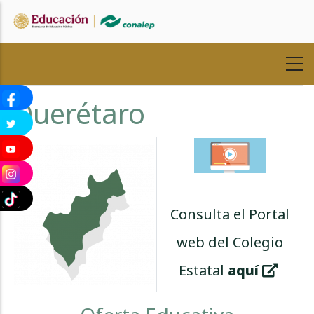
Pasar
al
contenido
principal
Querétaro
Consulta el Portal
web del Colegio
Estatal
aquí