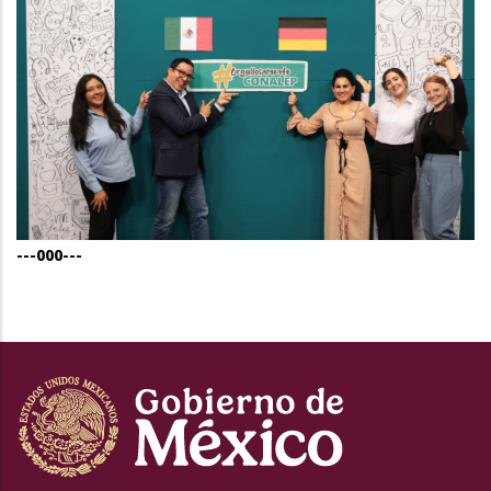
---000---