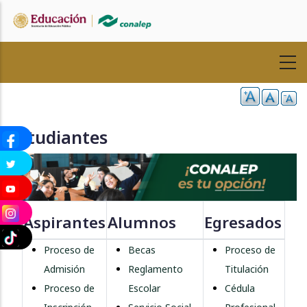
Pasar
al
contenido
principal
Estudiantes
Aspirantes
Alumnos
Egresados
Proceso de
Becas
Proceso de
Admisión
Reglamento
Titulación
Proceso de
Escolar
Cédula