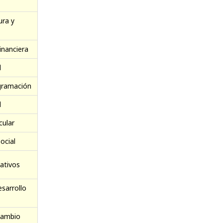
ura y
inanciera
l
ogramación
l
cular
ocial
cativos
esarrollo
cambio