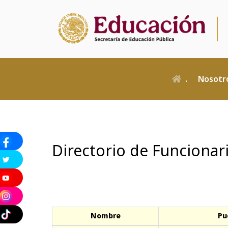
Pasar
al
contenido
principal
Navegació
Principal
.
Nosotr
Directorio de Funcionar
Nombre
Pu