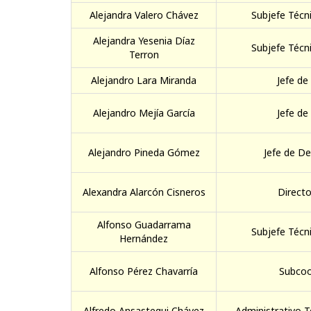
Alejandra Valero Chávez
Subjefe Técni
Alejandra Yesenia Díaz
Subjefe Técni
Terron
Alejandro Lara Miranda
Jefe de
Alejandro Mejía García
Jefe de
Alejandro Pineda Gómez
Jefe de D
Alexandra Alarcón Cisneros
Directo
Alfonso Guadarrama
Subjefe Técni
Hernández
Alfonso Pérez Chavarría
Subcoo
Alfredo Ansastegui Chávez
Administrativo T