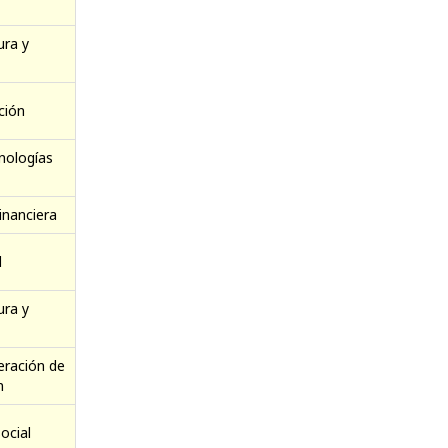
ura y
ción
nologías
inanciera
l
ura y
eración de
n
ocial