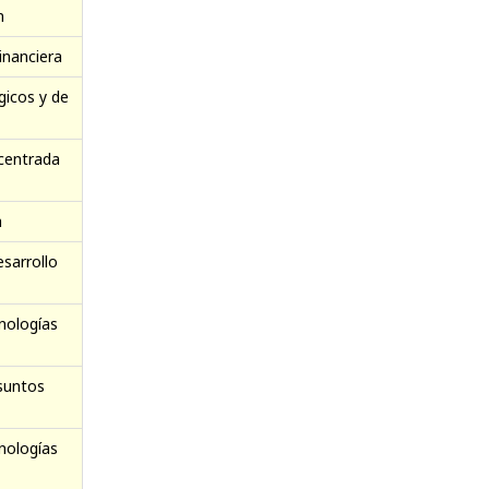
n
inanciera
gicos y de
centrada
a
esarrollo
nologías
suntos
nologías