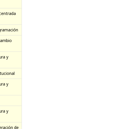
centrada
ogramación
cambio
ura y
tucional
ura y
ura y
eración de