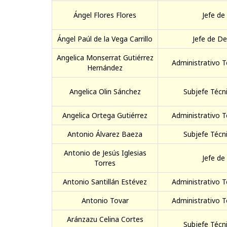
Ángel Flores Flores
Jefe de
Ángel Paúl de la Vega Carrillo
Jefe de D
Angelica Monserrat Gutiérrez
Administrativo T
Hernández
Angelica Olin Sánchez
Subjefe Técni
Angelica Ortega Gutiérrez
Administrativo T
Antonio Álvarez Baeza
Subjefe Técni
Antonio de Jesús Iglesias
Jefe de
Torres
Antonio Santillán Estévez
Administrativo T
Antonio Tovar
Administrativo T
Aránzazu Celina Cortes
Subjefe Técni