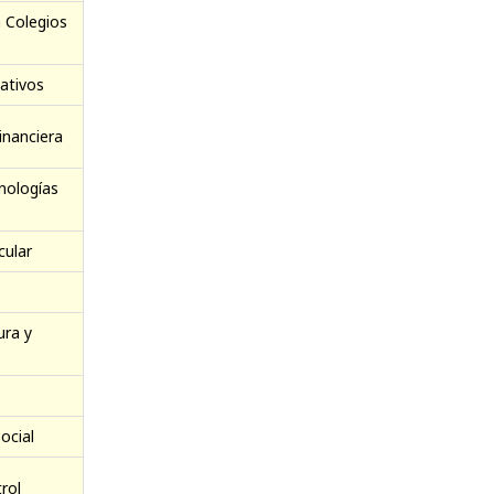
 Colegios
cativos
inanciera
nologías
cular
ura y
ocial
rol