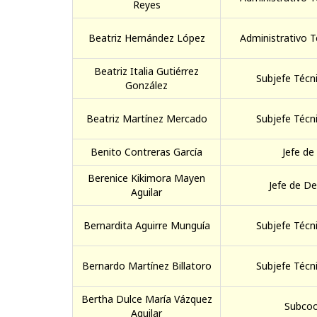
Reyes
Beatriz Hernández López
Administrativo T
Beatriz Italia Gutiérrez
Subjefe Técni
González
Beatriz Martínez Mercado
Subjefe Técni
Benito Contreras García
Jefe de
Berenice Kikimora Mayen
Jefe de D
Aguilar
Bernardita Aguirre Munguía
Subjefe Técni
Bernardo Martínez Billatoro
Subjefe Técni
Bertha Dulce María Vázquez
Subcoo
Aguilar