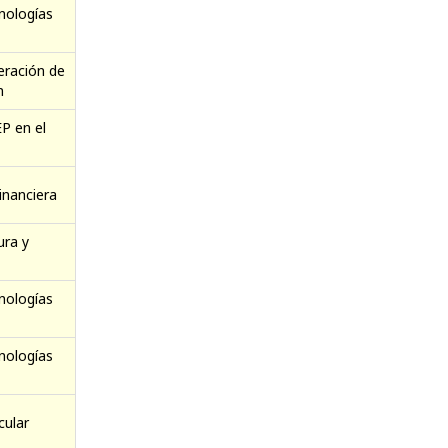
nologías
eración de
n
P en el
inanciera
ura y
nologías
nologías
cular