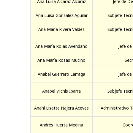
Ana Luisa Alcaraz Alcaraz
Jefe de D
Ana Luisa González Aguilar
Subjefe Técni
Ana María Rivera Valdez
Subjefe Técni
Ana María Rojas Avendaño
Jefe de
Ana María Rosas Muciño
Secr
Anabel Guerrero Larraga
Jefe de
Anabel Vilchis Ibarra
Subjefe Técni
Anahí Lisette Najera Aceves
Administrativo T
Andrés Huerta Medina
Coor