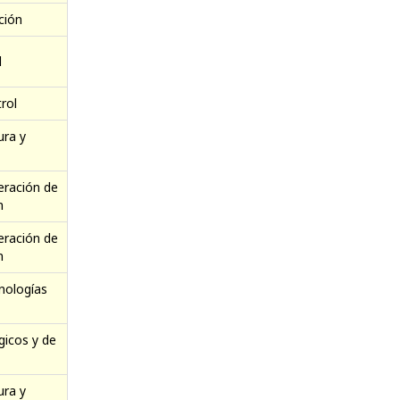
ción
l
rol
ura y
eración de
n
eración de
n
nologías
gicos y de
ura y