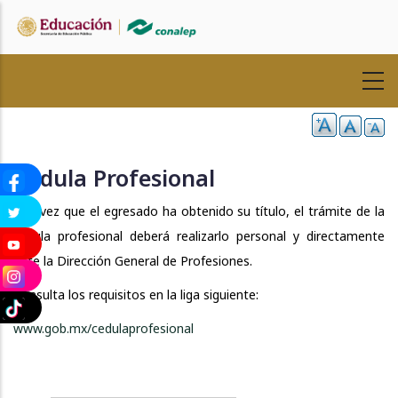
Pasar
al
contenido
principal
Cédula Profesional
Una vez que el egresado ha obtenido su título, el trámite de la
cédula profesional deberá realizarlo personal y directamente
ante la Dirección General de Profesiones.
Consulta los requisitos en la liga siguiente:
www.gob.mx/cedulaprofesional