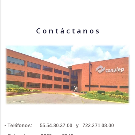
C o n t á c t a n o s
• Teléfonos:
55.54.80.37.00
y
722.271.08.00