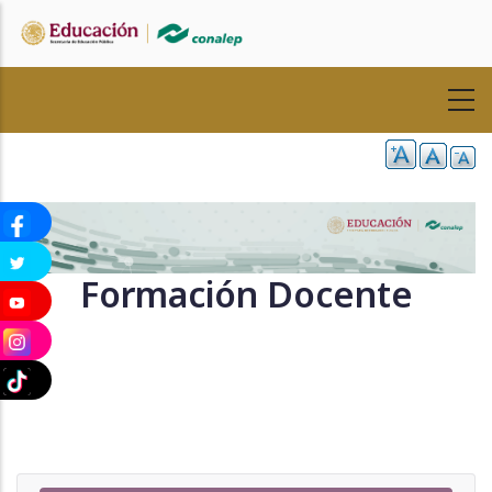
Pasar
al
contenido
principal
Formación Docente