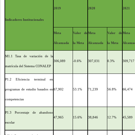
2019
2020
2021
Indicadores Institucionales
Meta
Valor de
Meta
Valor de
Meta
Alcanzada
la Meta
Alcanzada
la Meta
Alcanza
M1.1 Tasa de variación de la
306,089
-0.6%
307,031
0.3%
309,717
matrícula del Sistema CONALEP
P1.2 Eficiencia terminal en
programas de estudio basados en
67,902
53.1%
71,239
56.8%
66,474
competencias
P1.3 Porcentaje de abandono
47,965
15.6%
38,846
12.7%
45,589
escolar