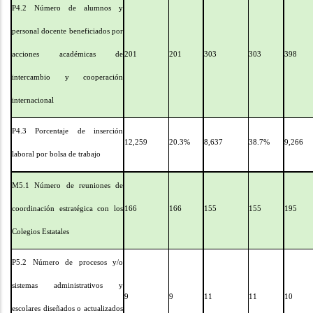
P4.2 Número de alumnos y
personal docente beneficiados por
acciones académicas de
201
201
303
303
398
intercambio y cooperación
internacional
P4.3 Porcentaje de inserción
12,259
20.3%
8,637
38.7%
9,266
laboral por bolsa de trabajo
M5.1 Número de reuniones de
coordinación estratégica con los
166
166
155
155
195
Colegios Estatales
P5.2 Número de procesos y/o
sistemas administrativos y
9
9
11
11
10
escolares diseñados o actualizados