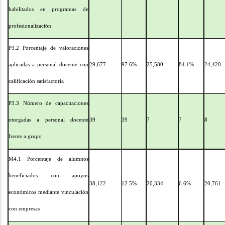
habilitados en programas de
profesionalización
P3.2 Porcentaje de valoraciones
aplicadas a personal docente con
29,677
97.6%
25,580
84.1%
24,420
calificación satisfactoria
P3.3 Número de capacitaciones
otorgadas a personal docente
39
39
7
7
8
frente a grupo
M4.1 Porcentaje de alumnos
beneficiados con apoyos
38,122
12.5%
20,334
6.6%
20,761
económicos mediante vinculación
con empresas