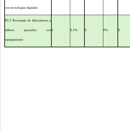
con tecnologías digitales
P5.3 Porcentaje de laboratorios y
talleres apoyados con
1
0.1%
0
0%
0
equipamiento