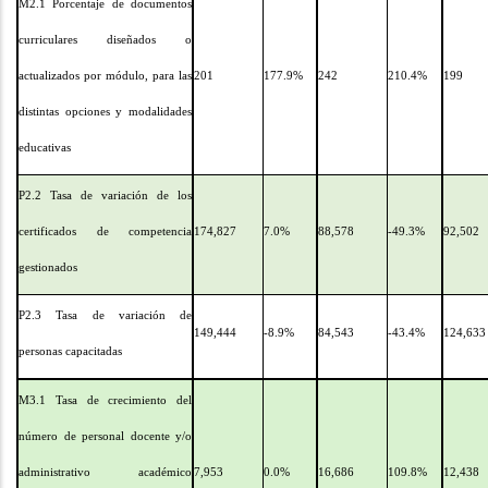
M2.1 Porcentaje de documentos
curriculares diseñados o
actualizados por módulo, para las
201
177.9%
242
210.4%
199
distintas opciones y modalidades
educativas
P2.2 Tasa de variación de los
certificados de competencia
174,827
7.0%
88,578
-49.3%
92,502
gestionados
P2.3 Tasa de variación de
149,444
-8.9%
84,543
-43.4%
124,633
personas capacitadas
M3.1 Tasa de crecimiento del
número de personal docente y/o
administrativo académico
7,953
0.0%
16,686
109.8%
12,438